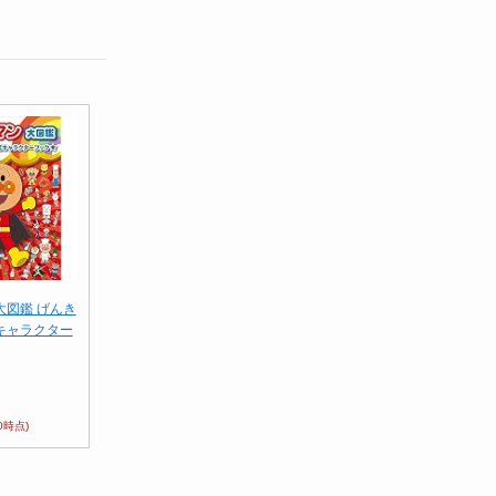
大図鑑 げんき
式キャラクター
50時点)