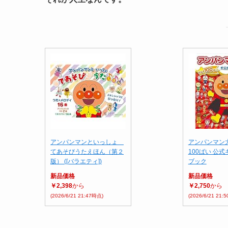
アンパンマンといっしょ
アンパンマン
てあそびうたえほん（第２
100ばい 公
版） ([バラエティ])
ブック
新品価格
新品価格
￥2,398
から
￥2,750
から
(2026/6/21 21:47時点)
(2026/6/21 21: