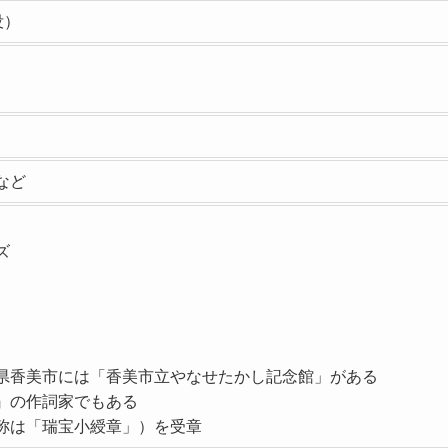
没）
など
ズ
県香美市には「香美市立やなせたかし記念館」がある
』の作詞家でもある
称は「瑞宝小綬章」）を受章