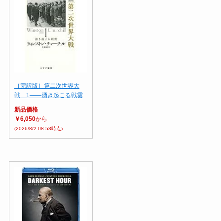
［完訳版］第二次世界大
戦 1――湧き起こる戦雲
新品価格
￥6,050
から
(2026/8/2 08:53時点)