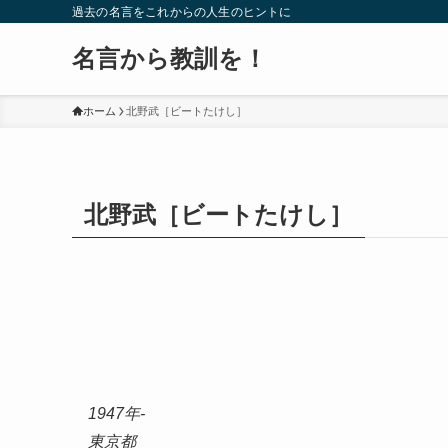
過去の名言をこれからの人生のヒントに
名言から教訓を！
ホーム
北野武［ビートたけし］
北野武［ビートたけし］
1947年-
東京都