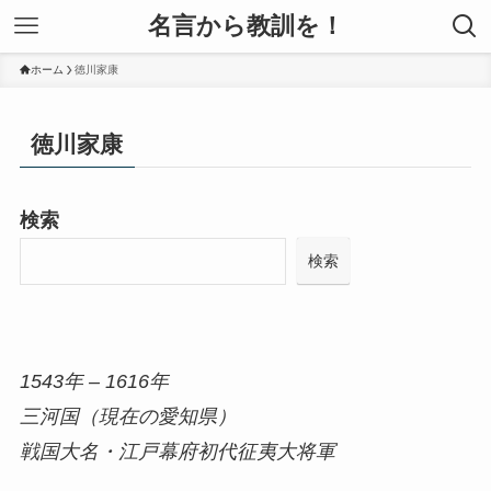
名言から教訓を！
ホーム
徳川家康
徳川家康
検索
検索
1543年 – 1616年
三河国（現在の愛知県）
戦国大名・江戸幕府初代征夷大将軍