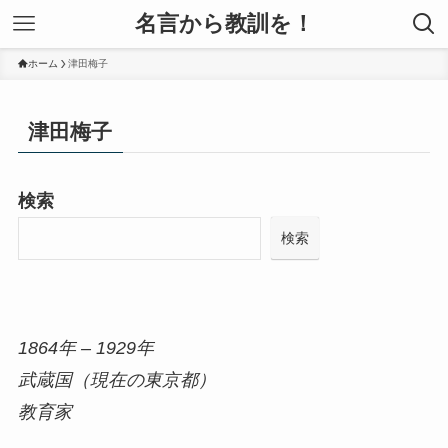
名言から教訓を！
ホーム
津田梅子
津田梅子
検索
検索
1864年 – 1929年
武蔵国（現在の東京都）
教育家