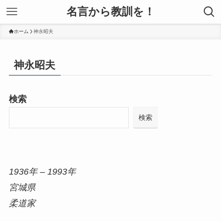
名言から教訓を！
ホーム
神永昭夫
神永昭夫
検索
検索
1936年 – 1993年
宮城県
柔道家